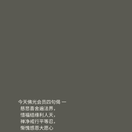
今天佛光会员四句偈 一
慈悲喜舍遍法界，
惜福结缘利人天，
禅净戒行平等忍，
惭愧感恩大愿心