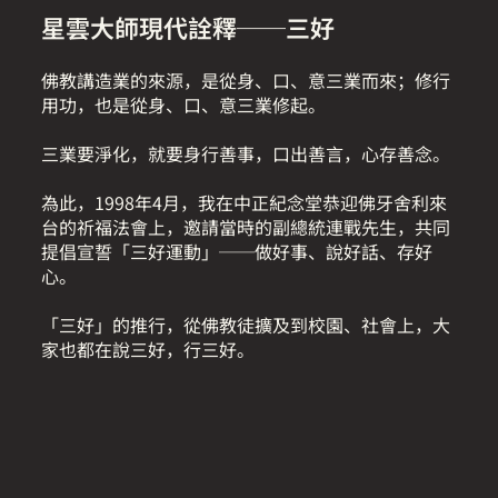
星雲大師現代詮釋──三好
佛教講造業的來源，是從身、口、意三業而來；修行
用功，也是從身、口、意三業修起。
三業要淨化，就要身行善事，口出善言，心存善念。
為此，1998年4月，我在中正紀念堂恭迎佛牙舍利來
台的祈福法會上，邀請當時的副總統連戰先生，共同
提倡宣誓「三好運動」──做好事、說好話、存好
心。
「三好」的推行，從佛教徒擴及到校園、社會上，大
家也都在說三好，行三好。