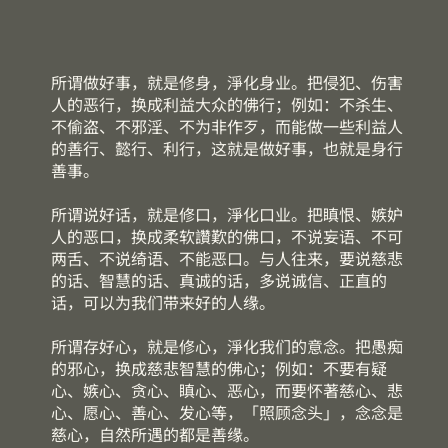
​所谓做好事，就是修身，淨化身业。把侵犯、伤害
人的恶行，换成利益大众的佛行；例如：不杀生、
不偷盗、不邪淫、不为非作歹，而能做一些利益人
的善行、懿行、利行，这就是做好事，也就是身行
善事。
所谓说好话，就是修口，淨化口业。把瞋恨、嫉妒
人的恶口，换成柔软讚歎的佛口，不说妄语、不可
两舌、不说绮语、不能恶口。与人往来，要说慈悲
的话、智慧的话、真诚的话，多说诚信、正直的
话，可以为我们带来好的人缘。
所谓存好心，就是修心，淨化我们的意念。把愚痴
的邪心，换成慈悲智慧的佛心；例如：不要有疑
心、嫉心、贪心、瞋心、恶心，而要怀著慈心、悲
心、愿心、善心、发心等，「照顾念头」，念念是
慈心，自然所遇的都是善缘。